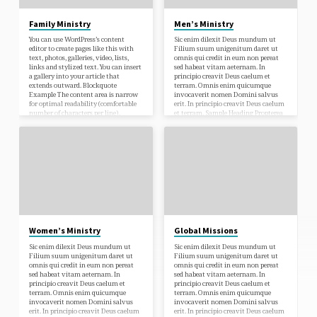
Family Ministry
Men’s Ministry
You can use WordPress’s content
Sic enim dilexit Deus mundum ut
editor to create pages like this with
Filium suum unigenitum daret ut
text, photos, galleries, video, lists,
omnis qui credit in eum non pereat
links and stylized text. You can insert
sed habeat vitam aeternam. In
a gallery into your article that
principio creavit Deus caelum et
extends outward. Blockquote
terram. Omnis enim quicumque
Example The content area is narrow
invocaverit nomen Domini salvus
for optimal readability (comfortable
erit. In principio creavit Deus caelum
number of characters per line).
et terram. Sample Heading Propterea
Certain elements such as blockquotes
sicut per unum hominem in hunc
and images can extend beyond the
mundum peccatum intravit et per
content area to create a dramatic
peccatum mors et ita in omnes
effect. This demonstrates the effect.
homines mors pertransiit in quo
For it is by grace you have been saved,
omnes peccaverunt. Sic enim dilexit
through faith —…
Deus mundum ut Filium suum
unigenitum…
Women’s Ministry
Global Missions
Sic enim dilexit Deus mundum ut
Sic enim dilexit Deus mundum ut
Filium suum unigenitum daret ut
Filium suum unigenitum daret ut
omnis qui credit in eum non pereat
omnis qui credit in eum non pereat
sed habeat vitam aeternam. In
sed habeat vitam aeternam. In
principio creavit Deus caelum et
principio creavit Deus caelum et
terram. Omnis enim quicumque
terram. Omnis enim quicumque
invocaverit nomen Domini salvus
invocaverit nomen Domini salvus
erit. In principio creavit Deus caelum
erit. In principio creavit Deus caelum