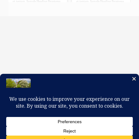
et terram. Sample Heading Propterea
et terram. Sample Heading Propterea
sicut per unum hominem in hunc
sicut per unum hominem in hunc
mundum peccatum intravit et per
mundum peccatum intravit et per
peccatum mors et ita in omnes
peccatum mors et ita in omnes
homines mors pertransiit in quo
homines mors pertransiit in quo
omnes peccaverunt. Sic enim dilexit
omnes peccaverunt. Sic enim dilexit
Deus mundum ut Filium suum
Deus mundum ut Filium suum
unigenitum…
unigenitum…
100 W. Church Circle, Kingsport, TN 37660
423-245-0104 office@firstpreskingsport.org
© 2026 First Presbyterian Church-Kingsport. Powered by
ChurchThemes.com